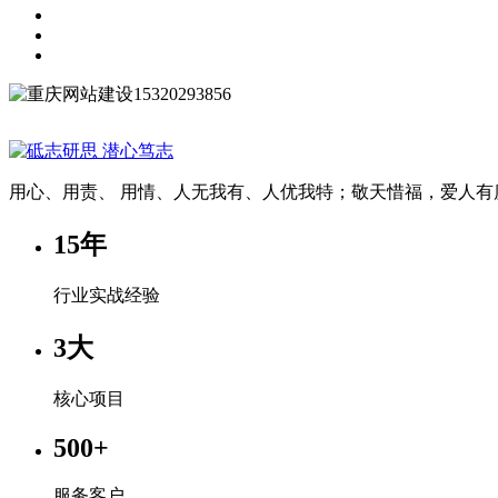
15320293856
用心、用责、 用情、人无我有、人优我特；敬天惜福，爱人有
15
年
行业实战经验
3
大
核心项目
500
+
服务客户